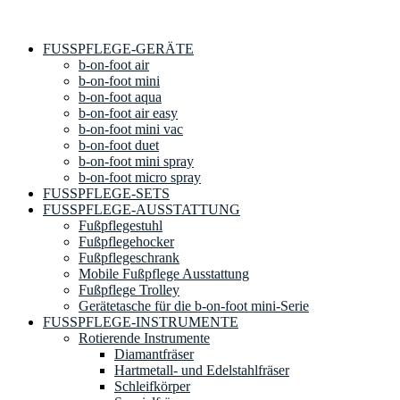
FUSSPFLEGE-GERÄTE
b-on-foot air
b-on-foot mini
b-on-foot aqua
b-on-foot air easy
b-on-foot mini vac
b-on-foot duet
b-on-foot mini spray
b-on-foot micro spray
FUSSPFLEGE-SETS
FUSSPFLEGE-AUSSTATTUNG
Fußpflegestuhl
Fußpflegehocker
Fußpflegeschrank
Mobile Fußpflege Ausstattung
Fußpflege Trolley
Gerätetasche für die b-on-foot mini-Serie
FUSSPFLEGE-INSTRUMENTE
Rotierende Instrumente
Diamantfräser
Hartmetall- und Edelstahlfräser
Schleifkörper