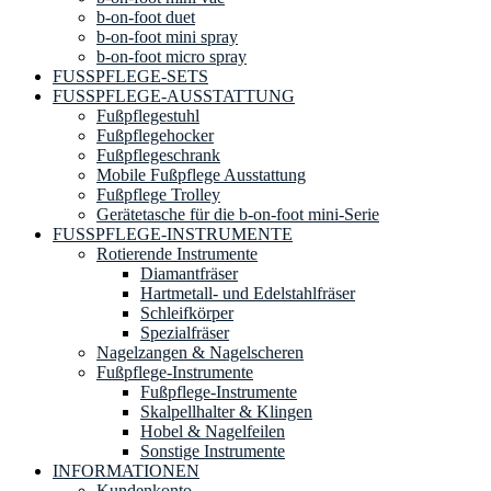
b-on-foot duet
b-on-foot mini spray
b-on-foot micro spray
FUSSPFLEGE-SETS
FUSSPFLEGE-AUSSTATTUNG
Fußpflegestuhl
Fußpflegehocker
Fußpflegeschrank
Mobile Fußpflege Ausstattung
Fußpflege Trolley
Gerätetasche für die b-on-foot mini-Serie
FUSSPFLEGE-INSTRUMENTE
Rotierende Instrumente
Diamantfräser
Hartmetall- und Edelstahlfräser
Schleifkörper
Spezialfräser
Nagelzangen & Nagelscheren
Fußpflege-Instrumente
Fußpflege-Instrumente
Skalpellhalter & Klingen
Hobel & Nagelfeilen
Sonstige Instrumente
INFORMATIONEN
Kundenkonto