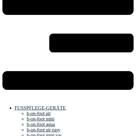
FUSSPFLEGE-GERÄTE
b-on-foot air
b-on-foot mini
b-on-foot aqua
b-on-foot air easy
b-on-foot mini vac