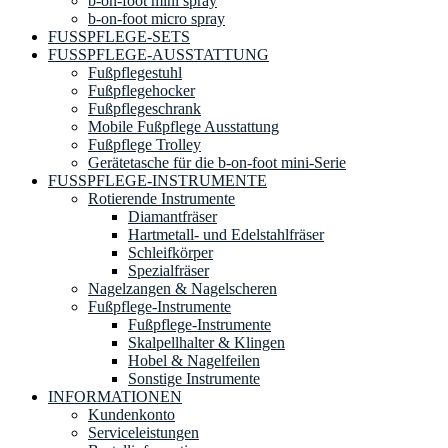
b-on-foot mini spray
b-on-foot micro spray
FUSSPFLEGE-SETS
FUSSPFLEGE-AUSSTATTUNG
Fußpflegestuhl
Fußpflegehocker
Fußpflegeschrank
Mobile Fußpflege Ausstattung
Fußpflege Trolley
Gerätetasche für die b-on-foot mini-Serie
FUSSPFLEGE-INSTRUMENTE
Rotierende Instrumente
Diamantfräser
Hartmetall- und Edelstahlfräser
Schleifkörper
Spezialfräser
Nagelzangen & Nagelscheren
Fußpflege-Instrumente
Fußpflege-Instrumente
Skalpellhalter & Klingen
Hobel & Nagelfeilen
Sonstige Instrumente
INFORMATIONEN
Kundenkonto
Serviceleistungen