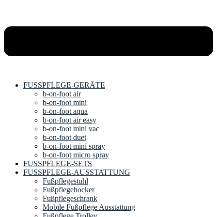
FUSSPFLEGE-GERÄTE
b-on-foot air
b-on-foot mini
b-on-foot aqua
b-on-foot air easy
b-on-foot mini vac
b-on-foot duet
b-on-foot mini spray
b-on-foot micro spray
FUSSPFLEGE-SETS
FUSSPFLEGE-AUSSTATTUNG
Fußpflegestuhl
Fußpflegehocker
Fußpflegeschrank
Mobile Fußpflege Ausstattung
Fußpflege Trolley