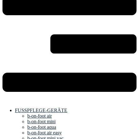
FUSSPFLEGE-GERÄTE
b-on-foot air
b-on-foot mini
b-on-foot aqua
b-on-foot air easy
b-on-foot mini vac