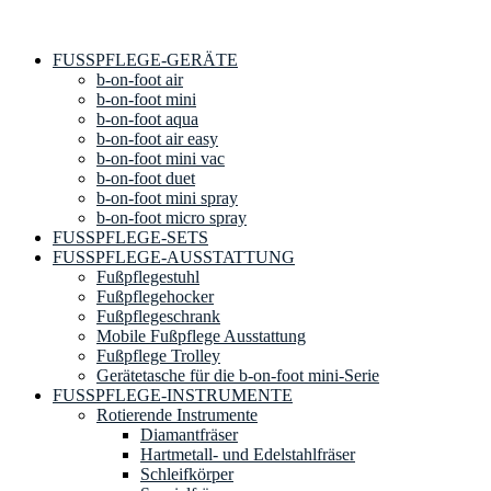
FUSSPFLEGE-GERÄTE
b-on-foot air
b-on-foot mini
b-on-foot aqua
b-on-foot air easy
b-on-foot mini vac
b-on-foot duet
b-on-foot mini spray
b-on-foot micro spray
FUSSPFLEGE-SETS
FUSSPFLEGE-AUSSTATTUNG
Fußpflegestuhl
Fußpflegehocker
Fußpflegeschrank
Mobile Fußpflege Ausstattung
Fußpflege Trolley
Gerätetasche für die b-on-foot mini-Serie
FUSSPFLEGE-INSTRUMENTE
Rotierende Instrumente
Diamantfräser
Hartmetall- und Edelstahlfräser
Schleifkörper