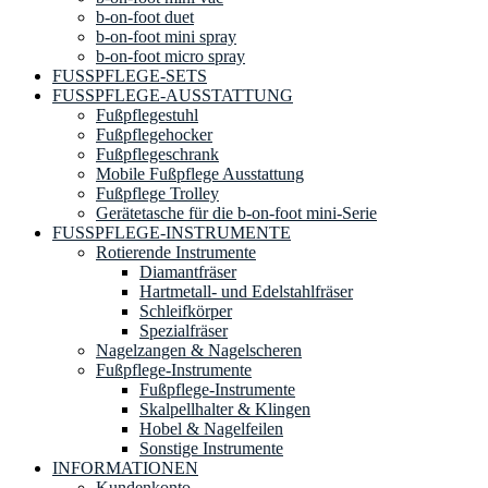
b-on-foot duet
b-on-foot mini spray
b-on-foot micro spray
FUSSPFLEGE-SETS
FUSSPFLEGE-AUSSTATTUNG
Fußpflegestuhl
Fußpflegehocker
Fußpflegeschrank
Mobile Fußpflege Ausstattung
Fußpflege Trolley
Gerätetasche für die b-on-foot mini-Serie
FUSSPFLEGE-INSTRUMENTE
Rotierende Instrumente
Diamantfräser
Hartmetall- und Edelstahlfräser
Schleifkörper
Spezialfräser
Nagelzangen & Nagelscheren
Fußpflege-Instrumente
Fußpflege-Instrumente
Skalpellhalter & Klingen
Hobel & Nagelfeilen
Sonstige Instrumente
INFORMATIONEN
Kundenkonto