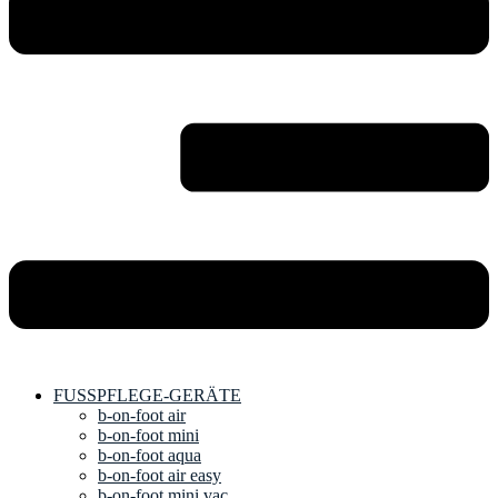
FUSSPFLEGE-GERÄTE
b-on-foot air
b-on-foot mini
b-on-foot aqua
b-on-foot air easy
b-on-foot mini vac