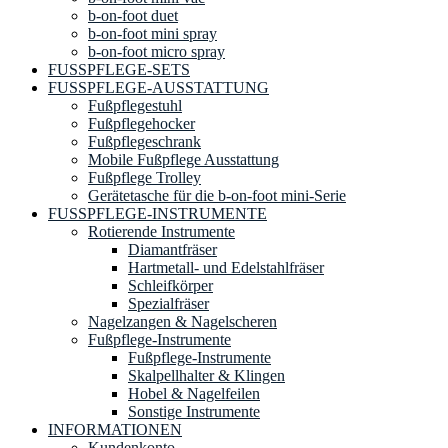
b-on-foot duet
b-on-foot mini spray
b-on-foot micro spray
FUSSPFLEGE-SETS
FUSSPFLEGE-AUSSTATTUNG
Fußpflegestuhl
Fußpflegehocker
Fußpflegeschrank
Mobile Fußpflege Ausstattung
Fußpflege Trolley
Gerätetasche für die b-on-foot mini-Serie
FUSSPFLEGE-INSTRUMENTE
Rotierende Instrumente
Diamantfräser
Hartmetall- und Edelstahlfräser
Schleifkörper
Spezialfräser
Nagelzangen & Nagelscheren
Fußpflege-Instrumente
Fußpflege-Instrumente
Skalpellhalter & Klingen
Hobel & Nagelfeilen
Sonstige Instrumente
INFORMATIONEN
Kundenkonto