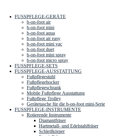
FUSSPFLEGE-GERÄTE
b-on-foot air
b-on-foot mini
b-on-foot aqua
b-on-foot air easy
b-on-foot mini vac
b-on-foot duet
b-on-foot mini spray
b-on-foot micro spray
FUSSPFLEGE-SETS
FUSSPFLEGE-AUSSTATTUNG
Fußpflegestuhl
Fußpflegehocker
Fußpflegeschrank
Mobile Fußpflege Ausstattung
Fußpflege Trolley
Gerätetasche für die b-on-foot mini-Serie
FUSSPFLEGE-INSTRUMENTE
Rotierende Instrumente
Diamantfräser
Hartmetall- und Edelstahlfräser
Schleifkörper