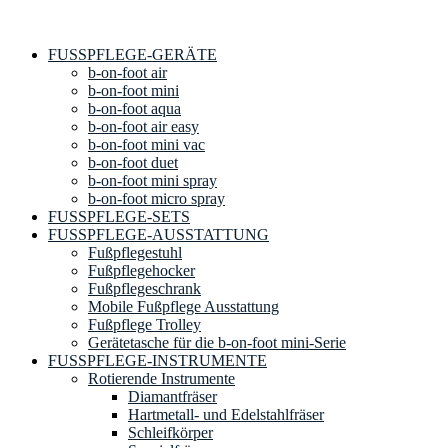
FUSSPFLEGE-GERÄTE
b-on-foot air
b-on-foot mini
b-on-foot aqua
b-on-foot air easy
b-on-foot mini vac
b-on-foot duet
b-on-foot mini spray
b-on-foot micro spray
FUSSPFLEGE-SETS
FUSSPFLEGE-AUSSTATTUNG
Fußpflegestuhl
Fußpflegehocker
Fußpflegeschrank
Mobile Fußpflege Ausstattung
Fußpflege Trolley
Gerätetasche für die b-on-foot mini-Serie
FUSSPFLEGE-INSTRUMENTE
Rotierende Instrumente
Diamantfräser
Hartmetall- und Edelstahlfräser
Schleifkörper