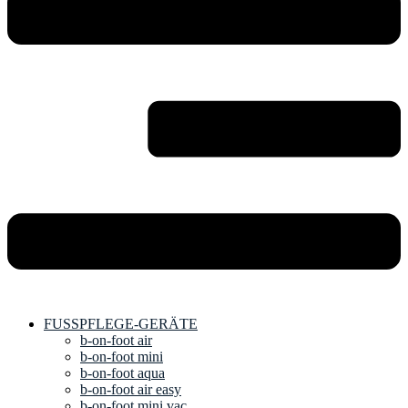
FUSSPFLEGE-GERÄTE
b-on-foot air
b-on-foot mini
b-on-foot aqua
b-on-foot air easy
b-on-foot mini vac