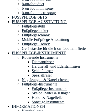
b-on-foot duet
b-on-foot mini spray
b-on-foot micro spray
FUSSPFLEGE-SETS
FUSSPFLEGE-AUSSTATTUNG
Fußpflegestuhl
Fußpflegehocker
Fußpflegeschrank
Mobile Fußpflege Ausstattung
Fußpflege Trolley
Gerätetasche für die b-on-foot mini-Serie
FUSSPFLEGE-INSTRUMENTE
Rotierende Instrumente
Diamantfräser
Hartmetall- und Edelstahlfräser
Schleifkörper
Spezialfräser
Nagelzangen & Nagelscheren
Fußpflege-Instrumente
Fußpflege-Instrumente
Skalpellhalter & Klingen
Hobel & Nagelfeilen
Sonstige Instrumente
INFORMATIONEN
Kundenkonto